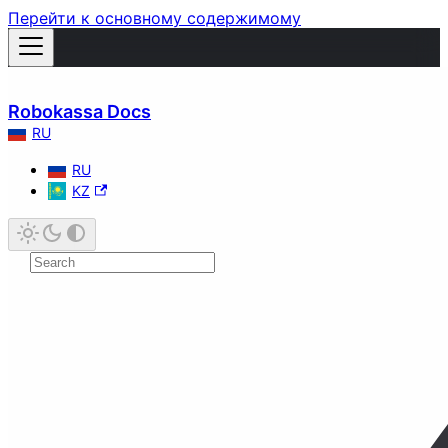
Перейти к основному содержимому
Robokassa Docs
RU
RU
KZ
Быстрый старт
Прием платежей
Онлайн-касса
Уведомления и переадресация