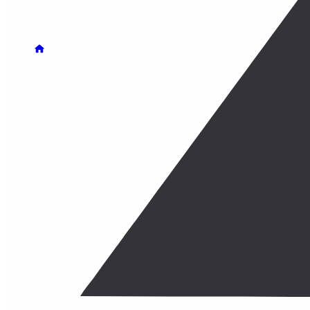
Содержание этой страницы
Интеграция Robokas
Об amoCRM
Почему amoCRM?
CRM — удобный инструмент для учета клиентов, обраб
Одна из самых востребованных систем — amoCRM: она 
Именно поэтому мы добавили платежный модуль Robok
Давайте разберемся, как этим пользоваться.