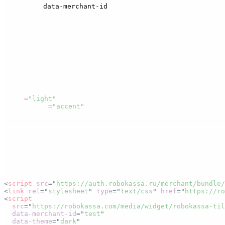
Параметр
является обязательным, в н
data-merchant-id
→ Технические настройки → Идентификатор магазина
⚠️
Примечание:
Убедитесь что методы оплаты ч
После подключения будет применена стандартная тема
theme
=
"light"
colorScheme
=
"accent"
2. Кастомизация внешнего вида
Вы можете изменить цветовую схему бейджа, добавив
<
script
src
=
"
https://auth.robokassa.ru/merchant/bundle/
<
link
rel
=
"
stylesheet
"
type
=
"
text/css
"
href
=
"
https://ro
<
script
src
=
"
https://robokassa.com/media/widget/robokassa-til
data-merchant-id
=
"
test
"
data-theme
=
"
dark
"