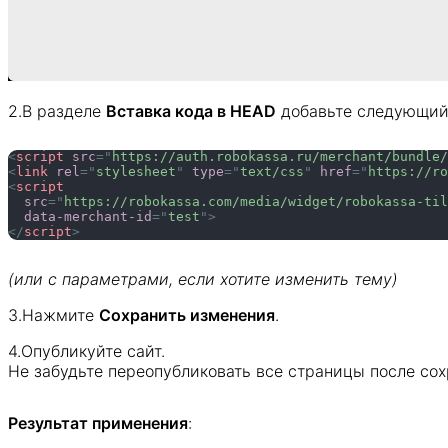
2.В разделе
Вставка кода в HEAD
добавьте следующий
<
script
src
=
"
https://auth.robokassa.ru/merchant/bundle/
<
link
rel
=
"
stylesheet
"
type
=
"
text/css
"
href
=
"
https://ro
<
script
src
=
"
https://robokassa.com/media/widget/robokassa-til
data-merchant-id
=
"
test
"
>
</
script
>
(или с параметрами, если хотите изменить тему)
3.Нажмите
Сохранить изменения
.
4.Опубликуйте сайт.
Не забудьте переопубликовать все страницы после со
Результат применения
: