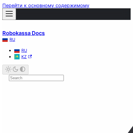
Перейти к основному содержимому
Robokassa Docs
RU
RU
KZ
Быстрый старт
Прием платежей
Онлайн-касса
Уведомления и переадресация