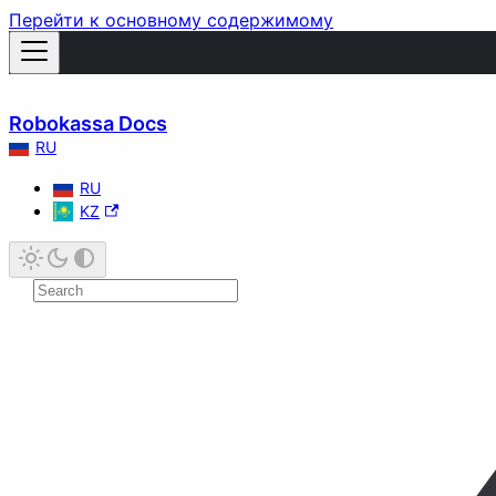
Перейти к основному содержимому
Robokassa Docs
RU
RU
KZ
Быстрый старт
Прием платежей
Онлайн-касса
Фискализация
Формирование второго чека
Формирование чека коррекции