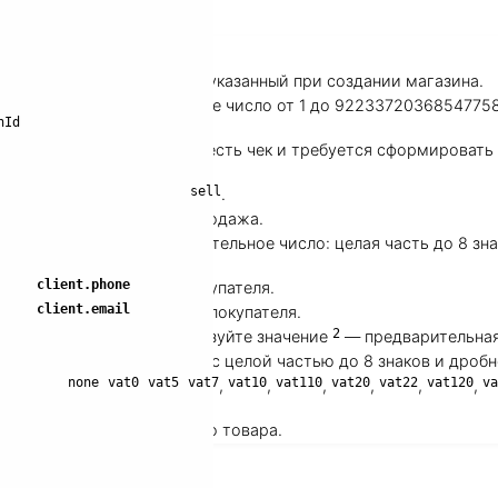
р магазина в Robokassa, указанный при создании магазина.
 для итогового чека. Целое число от 1 до 92233720368547758
nId
.
 (InvId), по которому уже есть чек и требуется сформировать
sell
я итогового чека всегда
.
 на котором совершена продажа.
ма чека в рублях. Положительное число: целая часть до 8 зна
client.phone
редан
.
Email покупателя.
client.email
редан
.
Телефон покупателя.
2
 Для зачёта аванса используйте значение
— предварительная
а. Положительное число с целой частью до 8 знаков и дробн
none
vat0
vat5
vat7
vat10
vat110
vat20
vat22
vat120
va
 ставка:
,
,
,
,
,
,
,
,
,
ога для соответствующего товара.