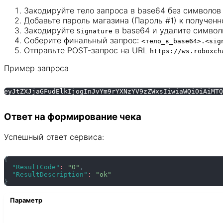
Закодируйте тело запроса в base64 без символо
Добавьте пароль магазина (Пароль #1) к получен
Закодируйте
в base64 и удалите симво
Signature
Соберите финальный запрос:
<тело_в_base64>.<sig
Отправьте POST-запрос на URL
https://ws.roboxch
Пример запроса
eyJtZXJjaGFudElkIjogInJvYm9rYXNzYV9zZWxsIiwiaWQiOiAiMTQ
Ответ на формирование чека
Успешный ответ сервиса:
{
"ResultCode"
:
"0"
,
"ResultDescription"
:
"ok"
}
Параметр