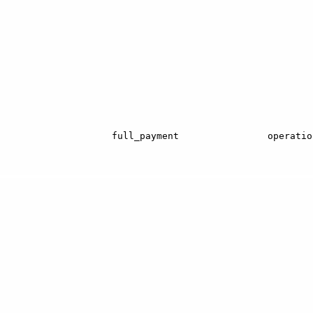
оторые принимают платежи и проводят фискализацию чер
ринимает значение
, а в параметре
full_payment
operatio
 чеком
. Дополнительно требуются параметры ниже.