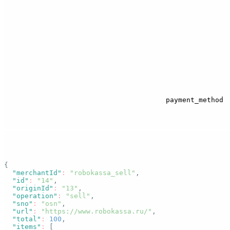
Важно
Сервис доступен только магазинам и партнёрам, к
можно выбить не более двух чеков.
Для второго (итогового) чека параметр
п
payment_method
Пример запроса
Основные параметры совпадают с
первым фискальным
{
"merchantId"
:
"robokassa_sell"
,
"id"
:
"14"
,
"originId"
:
"13"
,
"operation"
:
"sell"
,
"sno"
:
"osn"
,
"url"
:
"https://www.robokassa.ru/"
,
"total"
:
100
,
"items"
:
[