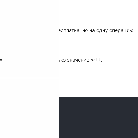
ез Robokassa. Услуга бесплатна, но на одну операцию
нужно передавать только значение
.
n
sell