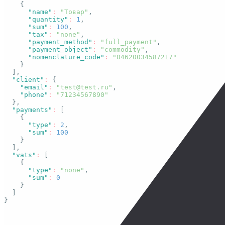
{
"name"
:
"Товар"
,
"quantity"
:
1
,
"sum"
:
100
,
"tax"
:
"none"
,
"payment_method"
:
"full_payment"
,
"payment_object"
:
"commodity"
,
"nomenclature_code"
:
"04620034587217"
}
]
,
"client"
:
{
"email"
:
"test@test.ru"
,
"phone"
:
"71234567890"
}
,
"payments"
:
[
{
"type"
:
2
,
"sum"
:
100
}
]
,
"vats"
:
[
{
"type"
:
"none"
,
"sum"
:
0
}
]
}