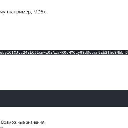
му (например, MD5).
ubyI6ICJvc24iLCJ1cmwiOiAiaHR0cHM6Ly93d3cucm9ib2thc3NhLnJ
. Возможные значения:
и,