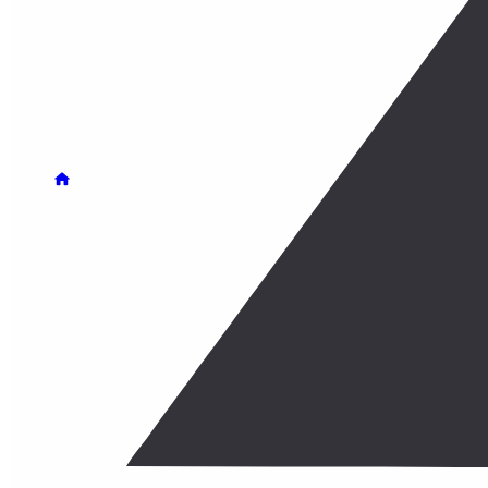
Рекомендации по работе с КМ и Честным ЗНАКом
Уведомления и переадресация
Онлайн-касса
Формирование второго чека
Содержание этой страницы
Формирование второ
Формирование второго чека
В формате ФФД 1.2 магазины, принимающие оплаты с п
оказания услуги выбить итоговый кассовый чек с приз