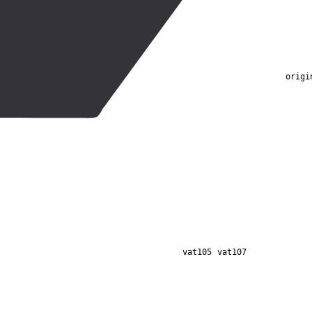
Значение
Обязателен.
Идентификато
Обязателен.
Номер заказа
origi
должно совпадать с
Обязателен.
Номер заказа
чек. Целое число.
Обязателен.
Тип чека. Дл
Обязателен.
Адрес сайта,
Обязателен.
Итоговая сум
дробная — до 2.
Обязателен, если не пе
Обязателен, если не пе
Обязателен.
Тип платежа.
Обязателен.
Сумма платеж
Необязателен.
Налоговая
vat105
vat107
,
.
Необязателен.
Сумма нал