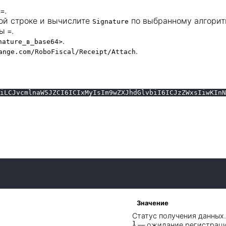
в
.
=
ной строке и вычислите
по выбранному алгорит
Signature
лы
.
=
.
nature_в_base64>
.
ange.com/RoboFiscal/Receipt/Attach
iLCJvcmlnaW5JZCI6ICIxMyIsIm9wZXJhdGlvbiI6ICJzZWxsIiwKInN
Значение
Статус получения данных
1
— ожидание регистраци