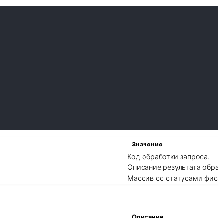
Значение
Код обработки запроса.
Описание результата обра
Массив со статусами фис
Описание