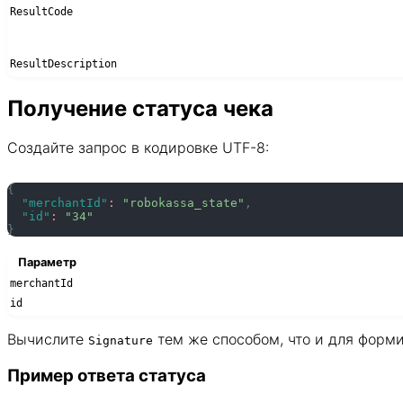
ResultCode
ResultDescription
Получение статуса чека
Создайте запрос в кодировке UTF-8:
{
"merchantId"
:
"robokassa_state"
,
"id"
:
"34"
}
Параметр
merchantId
id
Вычислите
тем же способом, что и для форми
Signature
Пример ответа статуса