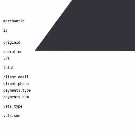
Параметры запроса
Параметр
merchantId
id
originId
operation
url
total
client.email
client.phone
payments.type
payments.sum
vats.type
vats.sum
Формирование запроса в BASE64