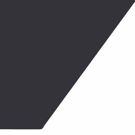
Основной сайт
го чека
ризнаками способа расчета «аванс», «предоплата» или 
наком способа расчета «полный расчёт».