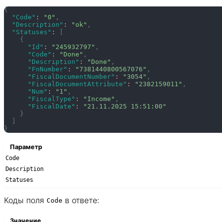
{
"Code"
:
"0"
,
"Description"
:
"ok"
,
"Statuses"
:
[
{
"Id"
:
"245932797"
,
"Code"
:
"Done"
,
"Description"
:
"Done"
,
"FnNumber"
:
"7381440800567076"
,
"FiscalDocumentNumber"
:
"3054"
,
"FiscalDocumentAttribute"
:
"2382159011"
,
"Num"
:
"1"
,
"FiscalType"
:
"Income"
,
"FiscalDate"
:
"21.11.2025 15:51:00"
}
]
}
Параметр
Code
Description
Statuses
Коды поля
в ответе:
Code
Значение